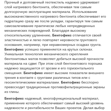
Прочный и долговечный геотекстиль надежно удерживает
слой натриевого бентонита, обеспечивая тем самым
долгосрочную эксплуатацию материала. Использование
высококачественного натриевого бентонита обеспечивает его
гидратацию сразу же после укладки, гарантируя тем самым
самозалечивание практически любых непредвиденных
механических повреждений. Благодаря высокому
относительному удлинению,
Бентофикс
отличается своей
эластичностью и легко повторяет неровности грунтового
основания, например, при неравномерных осадках грунта.
Бентофикс
успешно применяется на крутых склонах.
Уникальная технология механического скрепления
бентонитовых матов позволяет добиться высокой прочности
материала на сдвиг. При этом слой бентонитового порошка
надежно защищается от эрозии и его горизонтального
смещения.
Бентофикс
имеет высокие показатели внешнего
трения в контакте с грунтами различных типов или с
геосинтетическими материалами.
Бентофикс
бесспорно
превосходит традиционные противофильтрационные экраны
из глины.
Бентофикс
надежный, многофункциональный материал,
применение которого обеспечивает самый высокий уровень
надежности и рентабельности Ваших проектов. Делая выбор