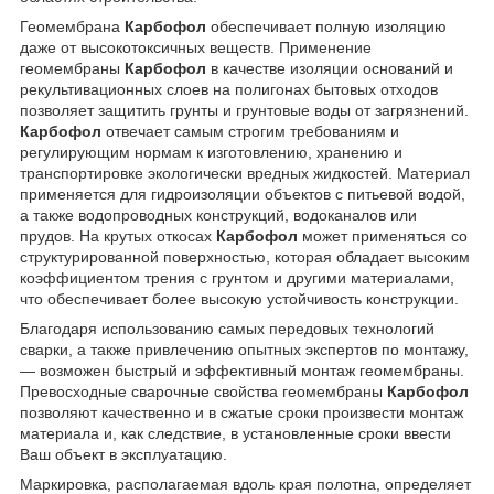
Геомембрана
Карбофол
обеспечивает полную изоляцию
даже от высокотоксичных веществ. Применение
геомембраны
Карбофол
в качестве изоляции оснований и
рекультивационных слоев на полигонах бытовых отходов
позволяет защитить грунты и грунтовые воды от загрязнений.
Карбофол
отвечает самым строгим требованиям и
регулирующим нормам к изготовлению, хранению и
транспортировке экологически вредных жидкостей. Материал
применяется для гидроизоляции объектов с питьевой водой,
а также водопроводных конструкций, водоканалов или
прудов. На крутых откосах
Карбофол
может применяться со
структурированной поверхностью, которая обладает высоким
коэффициентом трения с грунтом и другими материалами,
что обеспечивает более высокую устойчивость конструкции.
Благодаря использованию самых передовых технологий
сварки, а также привлечению опытных экспертов по монтажу,
— возможен быстрый и эффективный монтаж геомембраны.
Превосходные сварочные свойства геомембраны
Карбофол
позволяют качественно и в сжатые сроки произвести монтаж
материала и, как следствие, в установленные сроки ввести
Ваш объект в эксплуатацию.
Маркировка, располагаемая вдоль края полотна, определяет