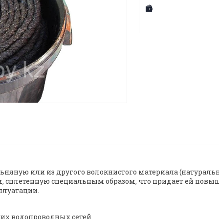
ьняную или из другого волокнистого материала (натураль
 сплетенную специальным образом, что придает ей повыш
плуатации.
ких водопроводных сетей