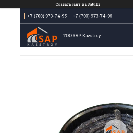
Создать сайт
на Satu.kz
+7 (700) 973-74-95
+7 (700) 973-74-96
ТОО SAP Kazstroy