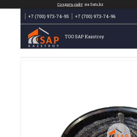
Создать сайт
на Satu.kz
+7 (700) 973-74-95
+7 (700) 973-74-96
ТОО SAP Kazstroy