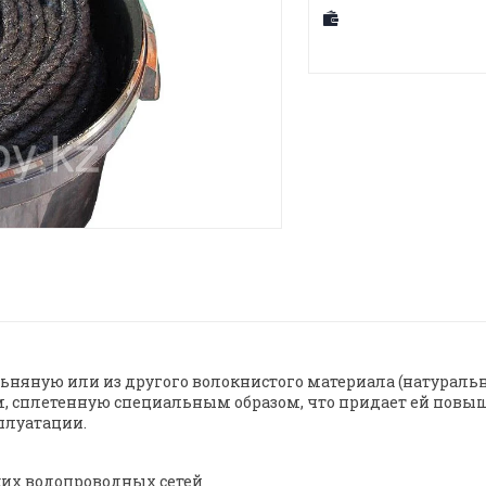
ьняную или из другого волокнистого материала (натураль
 сплетенную специальным образом, что придает ей повыш
плуатации.
ких водопроводных сетей