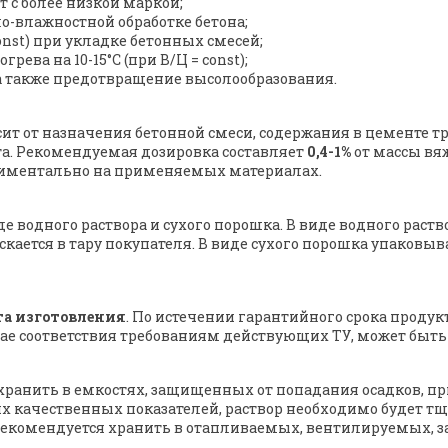
 с более низкой маркой;
о-влажностной обработке бетона;
const) при укладке бетонных смесей;
ва на 10-15°С (при В/Ц = const);
а также предотвращение высолообразования.
ит от назначения бетонной смеси, содержания в цементе 
а. Рекомендуемая дозировка составляет
0,4-1%
от массы вяж
риментально на применяемых материалах.
де водного раствора и сухого порошка. В виде водного рас
скается в тару покупателя. В виде сухого порошка упаков
нта изготовления
. По истечении гарантийного срока проду
ае соответствия требованиям действующих ТУ, может быть 
хранить в емкостях, защищенных от попадания осадков, при
их качественных показателей, раствор необходимо будет
 рекомендуется хранить в отапливаемых, вентилируемых, 