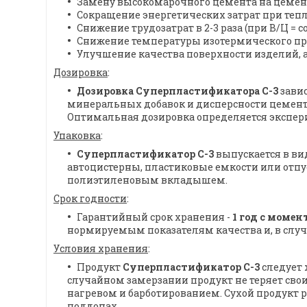
Замену высокомарочного цемента на цемент
Сокращение энергетических затрат при тепл
Снижение трудозатрат в 2-3 раза (при В/Ц = 
Снижение температуры изотермического прогре
Улучшение качества поверхности изделий, 
Дозировка
:
Дозировка Суперпластификатора С-3
завис
минеральных добавок и дисперсности цемент
Оптимальная дозировка определяется экспе
Упаковка
:
Суперпластификатор С-3
выпускается в ви
автоцистерны, пластиковые емкости или отпу
полиэтиленовым вкладышем.
Срок годности
:
Гарантийный срок хранения -
1 год с моме
нормируемым показателям качества и, в случ
Условия хранения
:
Продукт
Суперпластификатор С-3
следует 
случайном замерзании продукт не теряет сво
нагревом и барботированием. Сухой продукт
поддонах.