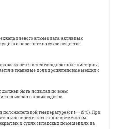
трехкальциевого алюмината, активных
ущего в пересчете на сухое вещество.
твора заливается в железнодорожные цистерны,
ывается в тканевые полипропиленовые мешки с
кт должен быть испытан по всем
использован в производстве.
 положительной температуре (от t=+15°С). При
 тщательно перемешать с одновременным
закрытых и сухих складских помещениях на