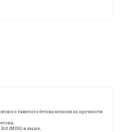
итного тяжелого бетона классов по прочности
етона;
В10 (М150) и выше;