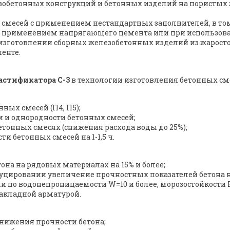
зобетонных конструкций и бетонных изделий на пористых з
смесей с применением нестандартных заполнителей, в том
с применением напрягающего цемента или при использо
зготовлении сборных железобетонных изделий из жаросто
енте.
астификатора С-3
в технологии изготовления бетонных см
ых смесей (П4, П5);
 и однородности бетонных смесей;
тонных смесях (снижения расхода воды до 25%);
 бетонных смесей на 1-1,5 ч.
на на рядовых материалах на 15% и более;
цировании увеличение прочностных показателей бетона на
 по водонепроницаемости W=10 и более, морозостойкости F=
 закладной арматурой.
снижения прочности бетона;