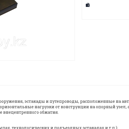
ооружения, эстакады и путепроводы, расположенные на ав
оризонтальные нагрузки от конструкции на опорный узел, 
ее внецентренного обжатия.
пах, технологических и подъездных эстакадах и т.п.);